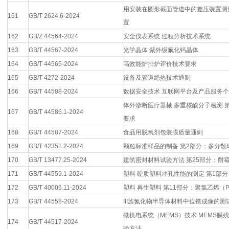
用安装在圆形截面管道中的差压装置测
161
GB/T 2624.6-2024
置
162
GB/Z 44564-2024
安全仪表系统 过程分析技术系统
163
GB/T 44567-2024
光学晶体 紫外级氟化钙晶体
164
GB/T 44565-2024
高效能炉排炉评价技术要求
165
GB/T 4272-2024
设备及管道绝热技术通则
166
GB/T 44588-2024
数据安全技术 互联网平台及产品服务
体外诊断医疗器械 多重核酸分子检测 
167
GB/T 44586.1-2024
要求
168
GB/T 44587-2024
食品用脱氧剂包装膜质量通则
169
GB/T 42351.2-2024
颗粒标准样品的制备 第2部分：多分散
170
GB/T 13477.25-2024
建筑密封材料试验方法 第25部分：耐
171
GB/T 44559.1-2024
塑料 硬质塑料冲孔性能的测定 第1部
172
GB/T 40006.11-2024
塑料 再生塑料 第11部分：聚氯乙烯（
173
GB/T 44558-2024
III族氮化物半导体材料中位错成像的测
微机电系统（MEMS）技术 MEMS
174
GB/T 44517-2024
验方法