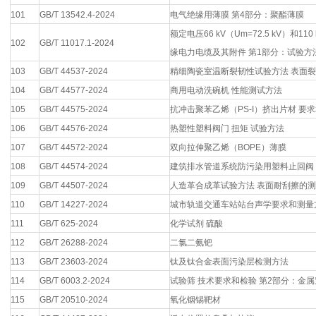
101
GB/T 13542.4-2024
电气绝缘用薄膜 第4部分：聚酯薄膜
额定电压66 kV（Um=72.5 kV）和11
102
GB/T 11017.1-2024
缘电力电缆及其附件 第1部分：试验方
103
GB/T 44537-2024
精细陶瓷室温断裂韧性试验方法 表面裂
104
GB/T 44577-2024
商用电动洗碗机 性能测试方法
105
GB/T 44575-2024
抗冲击聚苯乙烯（PS-I）挤出片材 要
106
GB/T 44576-2024
热塑性塑料阀门 扭矩 试验方法
107
GB/T 44572-2024
双向拉伸聚乙烯（BOPE）薄膜
108
GB/T 44574-2024
建筑排水管道系统防污染用塑料止回阀
109
GB/T 44507-2024
人造革合成革试验方法 表面耐刮擦的
110
GB/T 14227-2024
城市轨道交通车站站台声学要求和测量
111
GB/T 625-2024
化学试剂 硫酸
112
GB/T 26288-2024
二氯二氨钯
113
GB/T 23603-2024
钛及钛合金表面污染层检测方法
114
GB/T 6003.2-2024
试验筛 技术要求和检验 第2部分：金
115
GB/T 20510-2024
氧化铟锡靶材