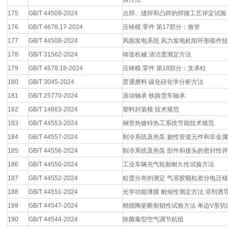
175
GB/T 44509-2024
点焊、缝焊和凸焊的焊接工艺评定试验
176
GB/T 4678.17-2024
压铸模 零件 第17部分：推管
177
GB/T 44508-2024
风能发电系统 风力发电机组环形锻件
178
GB/T 31562-2024
铸造机械 清洁度测定方法
179
GB/T 4678.18-2024
压铸模 零件 第18部分：支承柱
180
GB/T 3045-2024
普通磨料 碳化硅化学分析方法
181
GB/T 25770-2024
滚动轴承 铁路货车轴承
182
GB/T 14663-2024
塑料封装模 技术规范
183
GB/T 44553-2024
钢管热镀锌热工系统节能技术规范
184
GB/T 44557-2024
制冷系统及热泵 挠性管道元件和非金属
185
GB/T 44556-2024
制冷系统及热泵 部件和接头的密封性
186
GB/T 44550-2024
工业车辆充气轮胎耐久性试验方法
187
GB/T 44552-2024
粒度分布的测定 气溶胶颗粒差分电迁
188
GB/T 44551-2024
光学功能薄膜 耐候性测定方法 溶剂诱
189
GB/T 44547-2024
精细陶瓷断裂韧性试验方法 单边V形切口
190
GB/T 44544-2024
除菌毒型空气调节机组