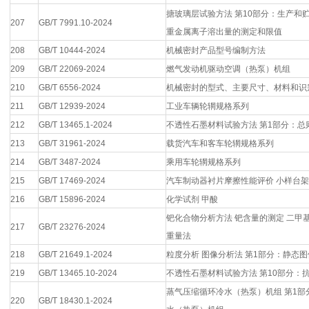
搪玻璃层试验方法 第10部分：生产和
207
GB/T 7991.10-2024
重金属离子溶出量的测定和限值
208
GB/T 10444-2024
机械密封产品型号编制方法
209
GB/T 22069-2024
燃气发动机驱动空调（热泵）机组
210
GB/T 6556-2024
机械密封的型式、主要尺寸、材料和识
211
GB/T 12939-2024
工业车辆轮辋规格系列
212
GB/T 13465.1-2024
不透性石墨材料试验方法 第1部分：总
213
GB/T 31961-2024
载货汽车和客车轮辋规格系列
214
GB/T 3487-2024
乘用车轮辋规格系列
215
GB/T 17469-2024
汽车制动器衬片摩擦性能评价 小样台
216
GB/T 15896-2024
化学试剂 甲酸
钯化合物分析方法 钯含量的测定 二甲基
217
GB/T 23276-2024
重量法
218
GB/T 21649.1-2024
粒度分析 图像分析法 第1部分：静态
219
GB/T 13465.10-2024
不透性石墨材料试验方法 第10部分：
蒸气压缩循环冷水（热泵）机组 第1
220
GB/T 18430.1-2024