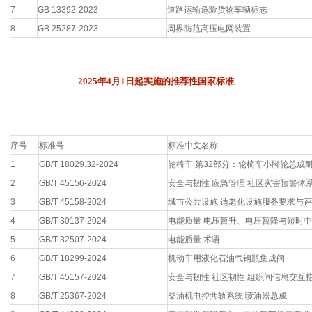
7
GB 13392-2023
道路运输危险货物车辆标志
8
GB 25287-2023
周界防范高压电网装置
2025年4月1日起实施的推荐性国家标准
序号
标准号
标准中文名称
1
GB/T 18029.32-2024
轮椅车 第32部分：轮椅车小脚轮总成
2
GB/T 45156-2024
安全与韧性 应急管理 社区灾害预警体
3
GB/T 45158-2024
城市公共设施 适老化设施服务要求与
4
GB/T 30137-2024
电能质量 电压暂升、电压暂降与短时
5
GB/T 32507-2024
电能质量 术语
6
GB/T 18299-2024
机动车用液化石油气钢瓶集成阀
7
GB/T 45157-2024
安全与韧性 社区韧性 组织间信息交互
8
GB/T 25367-2024
柴油机电控共轨系统 喷油器总成