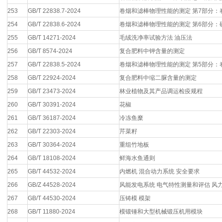
253
GB/T 22838.7-2024
卷烟和滤棒物理性能的测定 第7部分：
254
GB/T 22838.6-2024
卷烟和滤棒物理性能的测定 第6部分：
255
GB/T 14271-2024
毛绒洗净率试验方法 油压法
256
GB/T 8574-2024
复合肥料中钾含量的测定
257
GB/T 22838.5-2024
卷烟和滤棒物理性能的测定 第5部分：
258
GB/T 22924-2024
复合肥料中缩二脲含量的测定
259
GB/T 23473-2024
林业植物及其产品调运检疫规程
260
GB/T 30391-2024
花椒
261
GB/T 36187-2024
冷冻鱼糜
262
GB/T 22303-2024
芹菜籽
263
GB/T 30364-2024
重组竹地板
264
GB/T 18108-2024
鲜海水鱼通则
265
GB/T 44532-2024
内燃机 混合动力系统 安全要求
266
GB/Z 44528-2024
风能发电系统 电气特性测量和评估 风
267
GB/T 44530-2024
压铸模 模架
268
GB/T 11880-2024
模锻锤和大型机械锻压机用模块