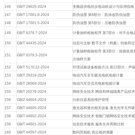
146
GB/T 24625-2024
变频器供电同步电动机设计与应用指南
147
GB/T 17001.8-2024
防伪油墨 第8部分：防涂改防伪油墨
148
GB/T 17001.5-2024
防伪油墨 第5部分：压敏防伪油墨
149
GB/T 6378.7-2024
计量抽样检验程序 第7部分：对不合
150
GB/T 44435-2024
信息与文献 数字文件（档案）转换和
计量抽样检验程序 第3部分：按接收质
151
GB/T 6378.3-2024
次抽样方案
152
GB/T 5170.22-2024
环境试验设备检验方法 第22部分：声
153
GB/T 29318-2024
电动汽车非车载充电机电能计量
154
GB/T 28569-2024
电动汽车交流充电桩电能计量
155
GB/T 20279-2024
网络安全技术 网络和终端隔离产品技
156
GB/Z 44604-2024
分析仪器系统维护管理
157
GB/T 44605-2024
激光器和激光相关设备 激光光学元件吸
158
GB/T 44602-2024
网络安全技术 智能门锁网络安全技术
159
GB/T 44601-2024
信息技术服务 服务生存周期过程
160
GB/T 44597-2024
数码照相机 色位移的测量