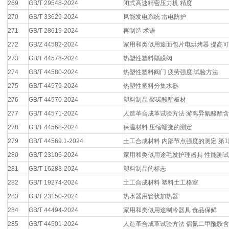
269
GB/T 29548-2024
闭式高速精密压力机 精度
270
GB/T 33629-2024
风能发电系统 雷电防护
271
GB/T 28619-2024
再制造 术语
272
GB/Z 44582-2024
家用和类似用途面包片电烘烤器 提高
273
GB/T 44578-2024
热塑性塑料隔膜阀
274
GB/T 44580-2024
热塑性塑料阀门 疲劳强度 试验方法
275
GB/T 44579-2024
热塑性塑料分集水器
276
GB/T 44570-2024
塑料制品 聚碳酸酯板材
277
GB/T 44571-2024
人造革合成革试验方法 游离异氰酸酯
278
GB/T 44568-2024
保温材料 压缩蠕变的测定
279
GB/T 44569.1-2024
土工合成材料 内部节点强度的测定 第
280
GB/T 23106-2024
家用和类似用途毛发护理器具 性能测
281
GB/T 16288-2024
塑料制品的标志
282
GB/T 19274-2024
土工合成材料 塑料土工格室
283
GB/T 23150-2024
热水器用管状加热器
284
GB/T 44494-2024
家用和类似用途制冷器具 食品保鲜
285
GB/T 44501-2024
人造革合成革试验方法 偶氮二甲酰胺