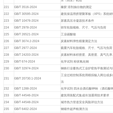
水（热泵）机组
221
GB/T 3516-2024
橡胶 溶剂抽出物的测定
222
GB/T 30595-2024
建筑保温用挤塑聚苯板（XPS）系统材
223
GB/T 10476-2024
尿素高压冷凝器技术条件
224
GB/T 2978-2024
轿车轮胎规格、尺寸、气压与负荷
225
GB/T 26521-2024
工业碳酸镍
226
GB/T 3074.2-2024
炭素材料弹性模量测定方法
227
GB/T 2977-2024
载重汽车轮胎规格、尺寸、气压与负荷
228
GB/T 24203-2024
炭素材料体积密度、真密度、真气孔率
229
GB/T 674-2024
化学试剂 粉状氧化铜
230
GB/T 32974-2024
钢铁行业蓄热式工业炉窑热平衡测试与
工业过程控制系统用模拟输入两位或多
231
GB/T 20730.1-2024
法
232
GB/T 1288-2024
化学试剂 四水合酒石酸钾钠 （酒石酸
233
GB/T 44546-2024
建筑用装配式集成吊顶通用技术要求
234
GB/T 44548-2024
城市热力管道安全风险评估方法
235
GB/T 6402-2024
钢锻件超声检测方法