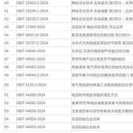
40
GB/T 15843.2-2024
网络安全技术 实体鉴别 第2部分：采
41
GB/T 18238.1-2024
网络安全技术 杂凑函数 第1部分：总则
42
GB/T 18238.2-2024
网络安全技术 杂凑函数 第2部分：采
43
GB/T 17966-2024
信息技术 微处理器系统 浮点运算
44
GB/T 4893.10-2024
家具表面漆膜理化性能试验 第10部分
45
GB/T 33757.2-2024
分布式冷热电能源系统的节能率 第2
46
GB/T 44640-2024
化学品 非洲爪蟾胚胎甲状腺活性试验
47
GB/T 44641-2024
警用车辆产品分类及型号编制规则
48
GB/T 44663-2024
绝缘液体 电气用未使用过的改性或混
49
GB/T 44644.2-2024
道路车辆 50Ω阻抗射频连接系统接口 
50
GB/T 5132.3-2024
电气用热固性树脂工业硬质圆形层压管
51
GB/T 44660-2024
电器附件能效等级的测定方法
52
GB/T 44662-2024
健康管理 终端设备数据采集与传输协议
53
GB/T 44656-2024
注射成型各向异性铁氧体永磁复合颗粒
54
GB/T 44654-2024
非晶软磁合金丝材
55
GB/T 44655-2024
非晶软磁合金粉末