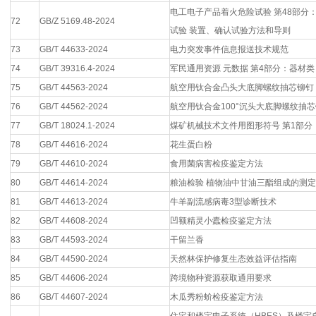
电工电子产品着火危险试验 第48部分
72
GB/Z 5169.48-2024
试验 装置、确认试验方法和导则
73
GB/T 44633-2024
电力突发事件信息报送技术规范
74
GB/T 39316.4-2024
军民通用资源 元数据 第4部分：器材类
75
GB/T 44563-2024
航空用钛合金凸头大底脚螺纹抽芯铆钉
76
GB/T 44562-2024
航空用钛合金100°沉头大底脚螺纹抽
77
GB/T 18024.1-2024
煤矿机械技术文件用图形符号 第1部分
78
GB/T 44616-2024
花生蛋白粉
79
GB/T 44610-2024
食用菌病害检疫鉴定方法
80
GB/T 44614-2024
粮油检验 植物油中甘油三酯组成的测定
81
GB/T 44613-2024
牛羊副流感病毒3型诊断技术
82
GB/T 44608-2024
凹额精灵小蠹检疫鉴定方法
83
GB/T 44593-2024
干留兰香
84
GB/T 44590-2024
天然林保护修复生态效益评估指南
85
GB/T 44606-2024
跨境物种资源获取通用要求
86
GB/T 44607-2024
木瓜秀粉蚧检疫鉴定方法