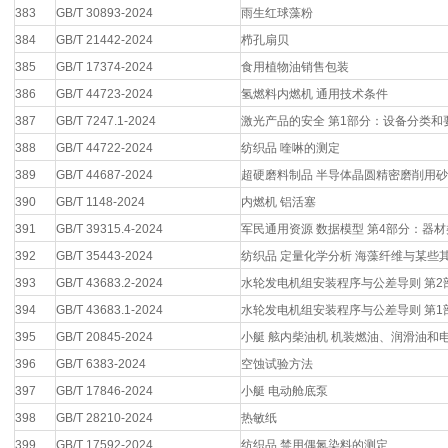
383
GB/T 30893-2024
雨生红球藻粉
384
GB/T 21442-2024
栉孔扇贝
385
GB/T 17374-2024
食用植物油销售包装
386
GB/T 44723-2024
氢燃料内燃机 通用技术条件
387
GB/T 7247.1-2024
激光产品的安全 第1部分：设备分类和
388
GB/T 44722-2024
纺织品 喹啉的测定
389
GB/T 44687-2024
超硬磨料制品 半导体晶圆精密磨削用
390
GB/T 1148-2024
内燃机 铝活塞
391
GB/T 39315.4-2024
军民通用资源 数据模型 第4部分：器材
392
GB/T 35443-2024
纺织品 定量化学分析 海藻纤维与某些
393
GB/T 43683.2-2024
水轮发电机组安装程序与公差导则 第2
394
GB/T 43683.1-2024
水轮发电机组安装程序与公差导则 第1
395
GB/T 20845-2024
小艇 舷内柴油机 机装燃油、润滑油和
396
GB/T 6383-2024
空蚀试验方法
397
GB/T 17846-2024
小艇 电动舱底泵
398
GB/T 28210-2024
热敏纸
399
GB/T 17592-2024
纺织品 禁用偶氮染料的测定