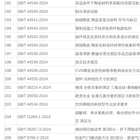
191
GB/T 44549-2024
高温条件下陶瓷材料界面黏结强度试验
192
GB/T 44545-2024
制冷系统试验
193
GB/T 44541-2024
精细陶瓷 陶瓷基复合材料 符号与标记
194
GB/T 44543-2024
预制混凝土节段拼装用环氧胶粘剂
195
GB/T 44542-2024
碳纤维及其原丝灰分和杂质成分的测定
196
GB/T 44540-2024
精细陶瓷 陶瓷管材或环材弹性模量和弯
197
GB/T 44538-2024
碳基薄膜 椭偏光谱法测定非晶态碳基
198
GB/T 44539-2024
萤石技术规范
199
GB/T 44536-2024
CVD陶瓷涂层热膨胀系数和残余应力
200
GB/T 44535-2024
塑料 试样线性尺寸的测定
201
GB/T 38216.4-2024
钢渣 全铁含量的测定 三氯化钛-重铬酸
202
GB/T 26050-2024
硬质合金 金属元素含量的测定 X射线
203
GB/T 44534-2024
空间网格结构球型节点技术要求
碳酸锂、单水氢氧化锂、氯化锂化学分
204
GB/T 11064.1-2024
定 滴定法
205
GB/T 28267.3-2024
钢丝绳芯输送带 第3部分：井下用输送
206
GB/T 9766.2-2024
轮胎气门嘴试验方法 第2部分：胶座气