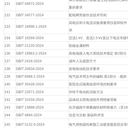
体外诊断医疗器械 建立校准品和人体
131
GB/T 44672-2024
案的要求
132
GB/T 34577-2024
配电网旁路作业技术导则
高电压和大电流试验测量用仪器和软件
133
GB/T 16896.1-2024
求
134
GB/T 18269-2024
交流1 kV、直流1.5 kV及以下电压
135
GB/T 21220-2024
软磁金属材料
136
GB/T 19963.2-2024
风电场接入电力系统技术规定 第2部分
137
GB/T 2428-2024
成年人头面部尺寸
138
GB/T 20834-2024
发电电动机技术要求
139
GB/T 6988.1-2024
电气技术用文件的编制 第1部分：规则
140
GB/T 35428-2024
医院负压隔离病房环境控制要求
141
GB/T 22671-2024
外转子电动机试验方法
142
GB/T 31034-2024
晶体硅太阳电池组件用绝缘背板
143
GB/T 13888-2024
在开磁路中测量磁性材料矫顽力（至160
144
GB/T 4894-2024
信息与文献 基础和术语
145
GB/T 5132.4-2024
电气用热固性树脂工业硬质圆形层压管