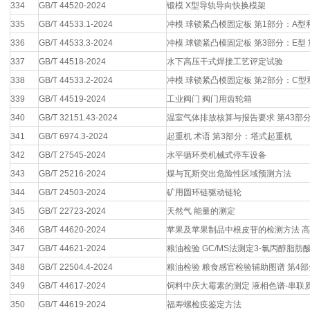
334
GB/T 44520-2024
锻模 X型导轨导向快换模架
335
GB/T 44533.1-2024
冲模 球锁紧凸模固定板 第1部分：A型
336
GB/T 44533.3-2024
冲模 球锁紧凸模固定板 第3部分：E型
337
GB/T 44518-2024
水下高压干式焊接工艺评定试验
338
GB/T 44533.2-2024
冲模 球锁紧凸模固定板 第2部分：C型
339
GB/T 44519-2024
工业阀门 阀门用齿轮箱
340
GB/T 32151.43-2024
温室气体排放核算与报告要求 第43部
341
GB/T 6974.3-2024
起重机 术语 第3部分：塔式起重机
342
GB/T 27545-2024
水平循环类机械式停车设备
343
GB/T 25216-2024
煤与瓦斯突出危险性区域预测方法
344
GB/T 24503-2024
矿用圆环链驱动链轮
345
GB/T 22723-2024
天然气 能量的测定
346
GB/T 44620-2024
苹果及苹果制品中根皮苷的检测方法 
347
GB/T 44621-2024
粮油检验 GC/MS法测定3-氯丙醇脂
348
GB/T 22504.4-2024
粮油检验 粮食感官检验辅助图谱 第4
349
GB/T 44617-2024
饲料中庆大霉素的测定 液相色谱-串联
350
GB/T 44619-2024
福寿螺检疫鉴定方法