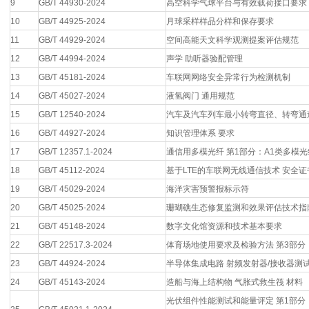
9
GB/T 44930-2024
高空科学气球平台与有效载荷接口要求
10
GB/T 44925-2024
月球采样样品分样和保存要求
11
GB/T 44929-2024
空间高能天文科学观测提案评估规范
12
GB/T 44994-2024
声学 助听器验配管理
13
GB/T 45181-2024
车联网网络安全异常行为检测机制
14
GB/T 45027-2024
液氢阀门 通用规范
15
GB/T 12540-2024
汽车及汽车列车最小转弯直径、转弯通
16
GB/T 44927-2024
知识管理体系 要求
17
GB/T 12357.1-2024
通信用多模光纤 第1部分：A1类多模
18
GB/T 45112-2024
基于LTE的车联网无线通信技术 安全
19
GB/T 45029-2024
海洋灾害预警报标示符
20
GB/T 45025-2024
珊瑚礁生态修复监测和效果评估技术指
21
GB/T 45148-2024
数字文化馆资源和技术基本要求
22
GB/T 22517.3-2024
体育场地使用要求及检验方法 第3部分
23
GB/T 44924-2024
半导体集成电路 射频发射器/接收器测
24
GB/T 45143-2024
造船与海上结构物 气胀式救生筏 材料
光伏组件性能测试和能量评定 第1部