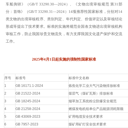
车船舆轿》（GB/T 33290.30—2024）、《文物出境审核规范 第31部
分：首饰》（GB/T 33290.31—2024）14项推荐性国家标准，分别对14
类文物的出境审核程序、类别判定、年代判定、价值评定以及审核结论
形成等提出了技术要求。标准的实施将规范全国各文物进出境审核机构
审核工作，防止我国珍贵文物流失，有力支撑我国文化遗产保护和交流
工作。
2025年4月1日起实施的强制性国家标准
序号
标准号
标准中文名称
1
GB 16171.1-2024
炼焦化学工业大气污染物排放标准
2
GB 21522-2024
煤层气（煤矿瓦斯）排放标准
3
GB 18245-2024
烟草加工系统粉尘防爆安全规范
4
GB 21258-2024
燃煤发电机组单位产品能源消耗限额
5
GB 43069-2023
矿用电缆安全技术要求
6
GB 7957-2023
煤矿用矿灯安全技术要求