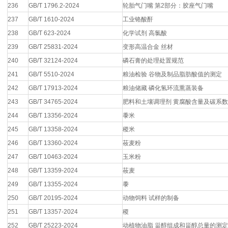
236
GB/T 1796.2-2024
轮胎气门嘴 第2部分：胶座气门嘴
237
GB/T 1610-2024
工业铬酸酐
238
GB/T 623-2024
化学试剂 高氯酸
239
GB/T 25831-2024
变形高温合金 丝材
240
GB/T 32124-2024
磷石膏的处理处置规范
241
GB/T 5510-2024
粮油检验 谷物及制品脂肪酸值的测定
242
GB/T 17913-2024
粮油储藏 磷化氢环流熏蒸装备
243
GB/T 34765-2024
肥料和土壤调理剂 黄腐酸含量及碳系
244
GB/T 13356-2024
黍米
245
GB/T 13358-2024
稷米
246
GB/T 13360-2024
莜麦粉
247
GB/T 10463-2024
玉米粉
248
GB/T 13359-2024
莜麦
249
GB/T 13355-2024
黍
250
GB/T 20195-2024
动物饲料 试样的制备
251
GB/T 13357-2024
稷
252
GB/T 25223-2024
动植物油脂 甾醇组成和甾醇总量的测定