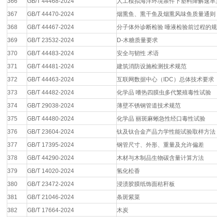
366
GB/T 44468-2024
人工模拟海洋环境条件下塑料降解速率
367
GB/T 44470-2024
烟熏鱼、熏干鱼及烟熏风味鱼质量通则
368
GB/T 44467-2024
分子体外诊断检验 唾液检验前过程的规
369
GB/T 23532-2024
D-木糖质量要求
370
GB/T 44483-2024
安全与韧性 术语
371
GB/T 44481-2024
建筑消防设施检测技术规范
372
GB/T 44463-2024
互联网数据中心（IDC）总体技术要求
373
GB/T 44482-2024
化学品 嗜热四膜虫多代繁殖毒性试验
374
GB/T 29038-2024
薄壁不锈钢管道技术规范
375
GB/T 44480-2024
化学品 丽斑麻蜥急性经口毒性试验
376
GB/T 23604-2024
钛及钛合金产品力学性能试验取样方法
377
GB/T 17395-2024
钢管尺寸、外形、重量及允许偏差
378
GB/T 44290-2024
木材与木制品生物碳含量计算方法
379
GB/T 14020-2024
氢化松香
380
GB/T 23472-2024
浸渍胶膜纸饰面秸秆板
381
GB/T 21046-2024
条斑紫菜
382
GB/T 17664-2024
木炭