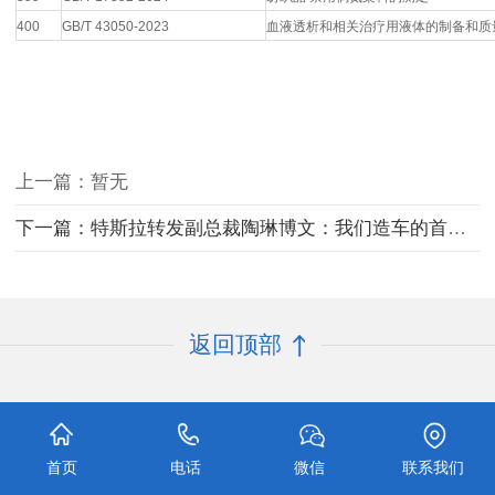
400
GB/T 43050-2023
血液透析和相关治疗用液体的制备和质
上一篇：暂无
下一篇：特斯拉转发副总裁陶琳博文：我们造车的首要原则永远是安全
返回顶部
关于我们
产品中心
新闻中心
首页
电话
微信
联系我们
合作案例
人才招聘
联系我们