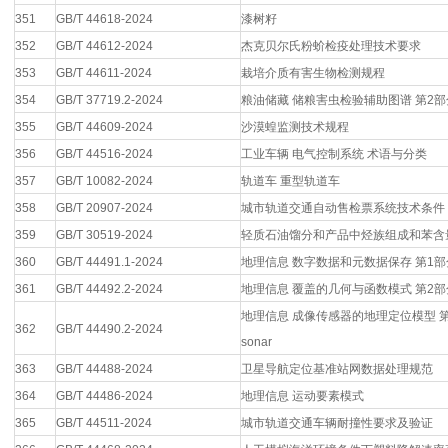
351
GB/T 44618-2024
漆树籽
352
GB/T 44612-2024
杰克贝尔氏粉蚧检疫处理技术要求
353
GB/T 44611-2024
栽培介质有害生物检测规程
354
GB/T 37719.2-2024
粮油储藏 储粮害虫检验辅助图谱 第2
355
GB/T 44609-2024
沙漠蝗监测技术规程
356
GB/T 44516-2024
工业车辆 电气控制系统 术语与分类
357
GB/T 10082-2024
轨道车 重型轨道车
358
GB/T 20907-2024
城市轨道交通自动售检票系统技术条件
359
GB/T 30519-2024
轻质石油馏分和产品中烃族组成和苯含
360
GB/T 44491.1-2024
地理信息 数字数据和元数据保存 第1
361
GB/T 44492.2-2024
地理信息 覆盖的几何与函数模式 第2
地理信息 成像传感器的地理定位模型 第2部
362
GB/T 44490.2-2024
sonar
363
GB/T 44488-2024
卫星导航定位基准站网数据处理规范
364
GB/T 44486-2024
地理信息 运动要素模式
365
GB/T 44511-2024
城市轨道交通车辆耐撞性要求及验证