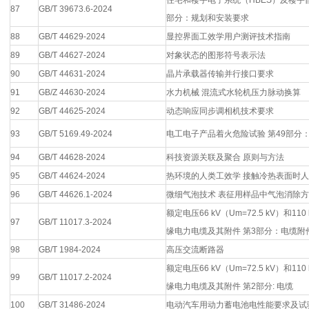
住宅和楼宇电子系统（HBES）及楼宇自
87
GB/T 39673.6-2024
部分：规划和安装要求
88
GB/T 44629-2024
显控界面工效学用户测评技术指南
89
GB/T 44627-2024
对象状态的图形符号表示法
90
GB/T 44631-2024
晶片承载器传输并行接口要求
91
GB/Z 44630-2024
水力机械 混流式水轮机压力脉动换算
92
GB/T 44625-2024
动态响应同步调相机技术要求
93
GB/T 5169.49-2024
电工电子产品着火危险试验 第49部分
94
GB/T 44628-2024
科技资源关联及聚合 原则与方法
95
GB/T 44624-2024
热环境的人类工效学 接触冷热表面时
96
GB/T 44626.1-2024
微细气泡技术 表征用样品中气泡消除方
额定电压66 kV（Um=72.5 kV）和11
97
GB/T 11017.3-2024
缘电力电缆及其附件 第3部分：电缆附
98
GB/T 1984-2024
高压交流断路器
额定电压66 kV（Um=72.5 kV）和11
99
GB/T 11017.2-2024
缘电力电缆及其附件 第2部分: 电缆
100
GB/T 31486-2024
电动汽车用动力蓄电池电性能要求及试