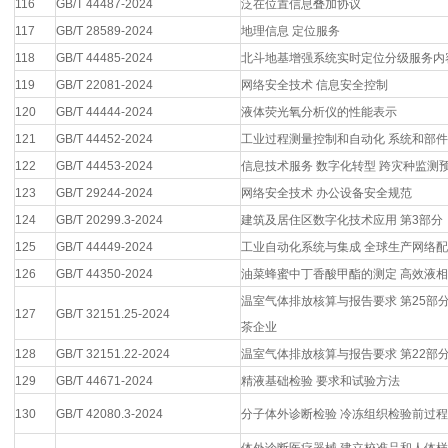
116
GB/T 44487-2024
泛在位置信息叠加协议
117
GB/T 28589-2024
地理信息 定位服务
118
GB/T 44485-2024
北斗地基增强系统实时定位分级服务内
119
GB/T 22081-2024
网络安全技术 信息安全控制
120
GB/T 44444-2024
液体荧光氧分析仪的性能表示
121
GB/T 44452-2024
工业过程测量控制和自动化 系统和部
122
GB/T 44453-2024
信息技术服务 数字化转型 跨灾种监测
123
GB/T 29244-2024
网络安全技术 办公设备安全规范
124
GB/T 20299.3-2024
建筑及居住区数字化技术应用 第3部分
125
GB/T 44449-2024
工业自动化系统与集成 全球生产网络
126
GB/T 44350-2024
油菜蜂蜜中丁香酸甲酯的测定 高效液
温室气体排放核算与报告要求 第25部
127
GB/T 32151.25-2024
茶企业
128
GB/T 32151.22-2024
温室气体排放核算与报告要求 第22部
129
GB/T 44671-2024
精液基础检验 要求和试验方法
130
GB/T 42080.3-2024
分子体外诊断检验 冷冻组织检验前过程